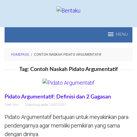
Loncat
ke
konten
MENU
HOMEPAGE
/
CONTOH NASKAH PIDATO ARGUMENTATIF
Tag:
Contoh Naskah Pidato Argumentatif
Pidato Argumentatif: Definisi dan 2 Gagasan
Oleh
Novi
Diposting pada
13/07/2021
Pidato Argumentatif bertujuan untuk meyakinkan para
pendengarnya agar memiliki pemikiran yang sama
dengan dirinya.