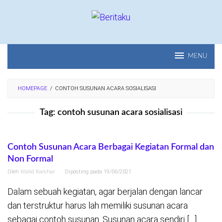
Loncat
ke
konten
MENU
HOMEPAGE
/
CONTOH SUSUNAN ACARA SOSIALISASI
Tag:
contoh susunan acara sosialisasi
Contoh Susunan Acara Berbagai Kegiatan Formal dan
Non Formal
Oleh
Walid Kaishar
Diposting pada
19/06/2021
Dalam sebuah kegiatan, agar berjalan dengan lancar
dan terstruktur harus lah memiliki susunan acara
sebagai contoh susunan. Susunan acara sendiri […]