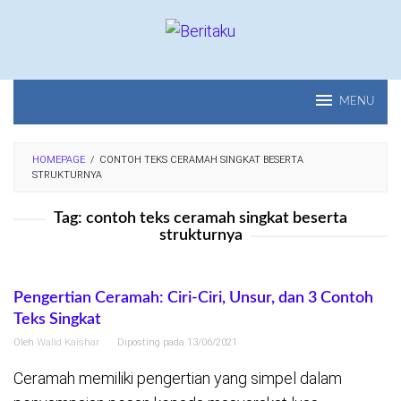
Loncat
ke
konten
MENU
HOMEPAGE
/
CONTOH TEKS CERAMAH SINGKAT BESERTA
STRUKTURNYA
Tag:
contoh teks ceramah singkat beserta
strukturnya
Pengertian Ceramah: Ciri-Ciri, Unsur, dan 3 Contoh
Teks Singkat
Oleh
Walid Kaishar
Diposting pada
13/06/2021
Ceramah memiliki pengertian yang simpel dalam