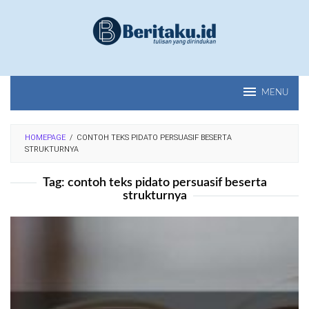
Loncat
ke
konten
MENU
HOMEPAGE
/
CONTOH TEKS PIDATO PERSUASIF BESERTA
STRUKTURNYA
Tag:
contoh teks pidato persuasif beserta
strukturnya