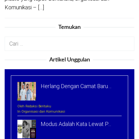
Komunikasi – […]
Temukan
Cari
untuk:
Artikel Unggulan
Herlang Dengan Camat Baru…
Oleh Redaksi Beritaku
In Organisasi dan Komunikasi
Modus Adalah Kata Lewat P…