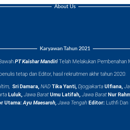
About Us
Karyawan Tahun 2021
 Bawah
PT Kaishar Mandiri
Telah Melakukan Pembenahan 
penulis tetap dan Editor, hasil rekruitmen akhir tahun 2020:
ltim,
Sri Damara,
NAD
Tika Yanti,
Djogjakarta
Ulfiana,
Ja
arta
Luluk,
Jawa Barat
Umu Latifah,
Jawa Barat
Nur Rahm
or Utama:
Ayu Maesaroh,
Jawa Tengah
Editor:
Luthfi Dan