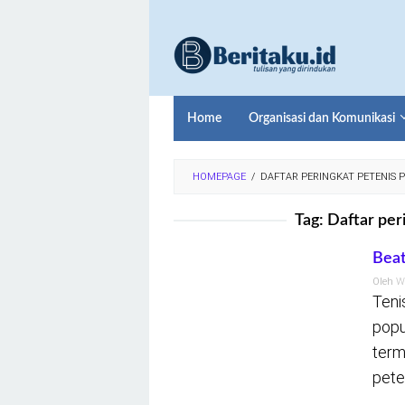
Loncat
ke
konten
Home
Organisasi dan Komunikasi
HOMEPAGE
/
DAFTAR PERINGKAT PETENIS P
Tag:
Daftar per
Beat
Oleh
W
Teni
popu
term
pete