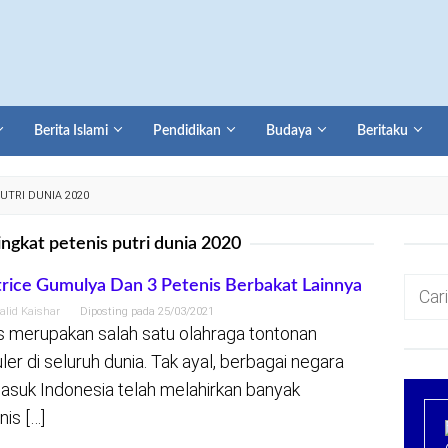
Berita Islami
Pendidikan
Budaya
Beritaku
UTRI DUNIA 2020
ingkat petenis putri dunia 2020
Cari
rice Gumulya Dan 3 Petenis Berbakat Lainnya
untuk:
alid Kaishar
Diposting pada
25/03/2021
s merupakan salah satu olahraga tontonan
ler di seluruh dunia. Tak ayal, berbagai negara
asuk Indonesia telah melahirkan banyak
nis […]