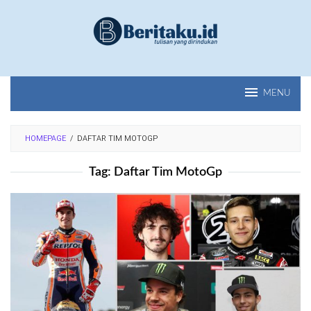
Loncat
ke
konten
MENU
HOMEPAGE
/
DAFTAR TIM MOTOGP
Tag:
Daftar Tim MotoGp