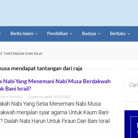
Berita Islami
Pendidikan
Budaya
Beritaku
T TANTANGAN DARI RAJA
usa mendapat tantangan dari raja
Cari
a Nabi Yang Menemani Nabi Musa Berdakwah
k Bani Israil?
untuk:
edaksi Beritaku
Diposting pada
16/07/2020
akah Nabi Yang Setia Menemani Nabi Musa
akwah menjalan syiar agama Untuk Kaum BanI
l? Dialah Nabi Harun Untuk Firaun Dan Bani Israil.