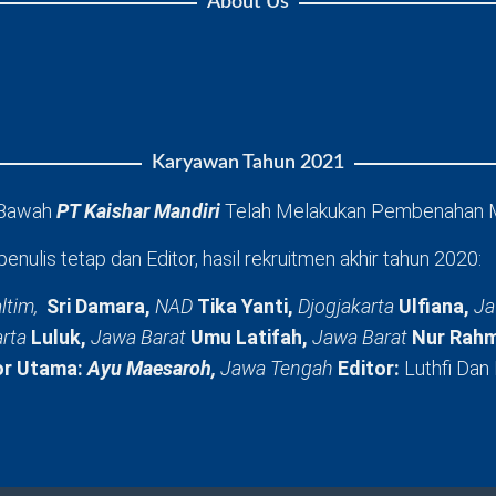
About Us
Karyawan Tahun 2021
 Bawah
PT Kaishar Mandiri
Telah Melakukan Pembenahan 
penulis tetap dan Editor, hasil rekruitmen akhir tahun 2020:
ltim,
Sri Damara,
NAD
Tika Yanti,
Djogjakarta
Ulfiana,
Ja
arta
Luluk,
Jawa Barat
Umu Latifah,
Jawa Barat
Nur Rahm
or Utama:
Ayu Maesaroh,
Jawa Tengah
Editor:
Luthfi Dan