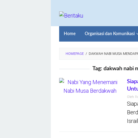
Loncat
ke
konten
Home
Organisasi dan Komunikasi
HOMEPAGE
/
DAKWAH NABI MUSA MENDAPA
Tag:
dakwah nabi m
Siap
Untu
Oleh
R
Siap
Berd
Israi