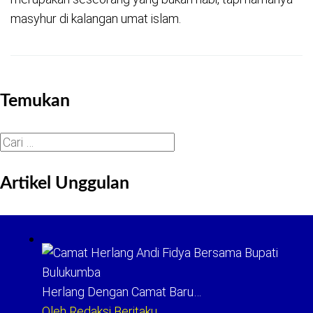
masyhur di kalangan umat islam.
Temukan
Cari
untuk:
Artikel Unggulan
Herlang Dengan Camat Baru…
Oleh Redaksi Beritaku