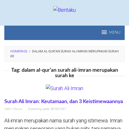
Loncat
ke
konten
MENU
HOMEPAGE
/
DALAM AL-QUR'AN SURAH ALI-IMRAN MERUPAKAN SURAH
KE
Tag:
dalam al-qur’an surah ali-imran merupakan
surah ke
Surah Ali Imran: Keutamaan, dan 3 Keistimewaannya
Oleh
Ulfiana
Diposting pada
08/09/2021
Ali imran merupakan nama surah yang istimewa. Imran
merupakan seseorang yang bukan nabi, tapi namanya