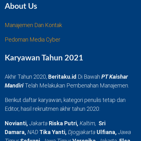
About Us
Manajemen Dan Kontak
Pedoman Media Cyber
Karyawan Tahun 2021
Akhir Tahun 2020,
Beritaku.id
Di Bawah
PT Kaishar
Mandiri
Telah Melakukan Pembenahan Manajemen.
Berikut daftar karyawan, kategori penulis tetap dan
Editor, hasil rekruitmen akhir tahun 2020:
Novianti,
Jakarta
Riska Putri,
Kaltim,
Sri
Damara,
NAD
Tika Yanti,
Djogjakarta
Ulfiana,
Jawa
Timur
Sofyani,
Jawa Timur
Veronika,
Jakarta
Elsa,