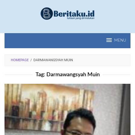
Loncat
ke
konten
MENU
HOMEPAGE
/
DARMAWANGSYAH MUIN
Tag:
Darmawangsyah Muin