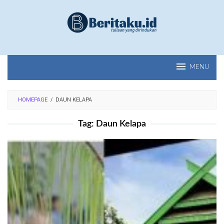
Loncat
ke
konten
MENU
HOMEPAGE
/
DAUN KELAPA
Tag:
Daun Kelapa