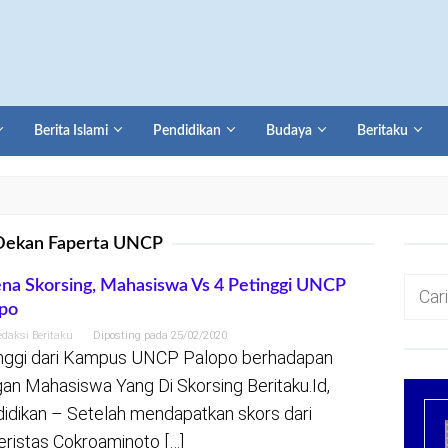
Berita Islami
Pendidikan
Budaya
Beritaku
Dekan Faperta UNCP
Cari
na Skorsing, Mahasiswa Vs 4 Petinggi UNCP
po
untuk:
edaksi Beritaku
Diposting pada
25/02/2020
nggi dari Kampus UNCP Palopo berhadapan
an Mahasiswa Yang Di Skorsing Beritaku.Id,
idikan – Setelah mendapatkan skors dari
eristas Cokroaminoto […]