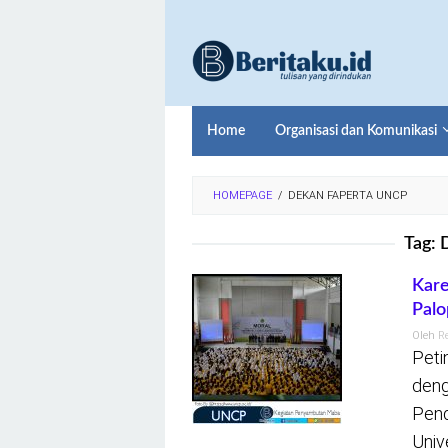
Loncat
ke
konten
Home
Organisasi dan Komunikasi
HOMEPAGE
/
DEKAN FAPERTA UNCP
Tag:
Kare
Palo
Oleh
R
Peti
deng
Pend
Univ