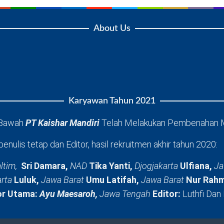
About Us
Karyawan Tahun 2021
 Bawah
PT Kaishar Mandiri
Telah Melakukan Pembenahan 
penulis tetap dan Editor, hasil rekruitmen akhir tahun 2020:
ltim,
Sri Damara,
NAD
Tika Yanti,
Djogjakarta
Ulfiana,
Ja
arta
Luluk,
Jawa Barat
Umu Latifah,
Jawa Barat
Nur Rahm
or Utama:
Ayu Maesaroh,
Jawa Tengah
Editor:
Luthfi Dan