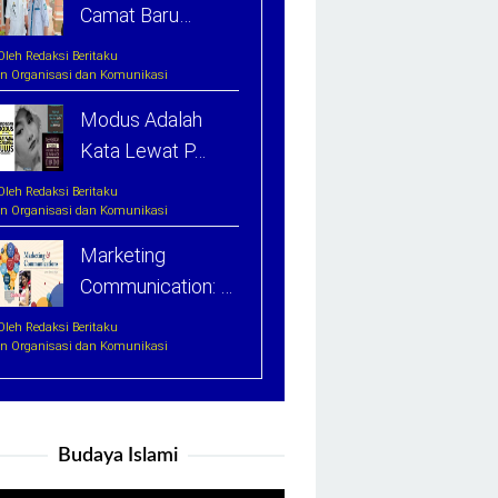
Camat Baru…
Oleh Redaksi Beritaku
In Organisasi dan Komunikasi
Modus Adalah
Kata Lewat P…
Oleh Redaksi Beritaku
In Organisasi dan Komunikasi
Marketing
Communication: …
Oleh Redaksi Beritaku
In Organisasi dan Komunikasi
Budaya Islami