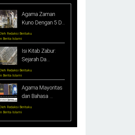
Agama Zaman
Kuno Dengan 5 D…
Oleh Redaksi Beritaku
In Berita Islami
Isi Kitab Zabur:
Sejarah Da…
Oleh Redaksi Beritaku
In Berita Islami
Agama Mayoritas
dan Bahasa …
Oleh Redaksi Beritaku
In Berita Islami