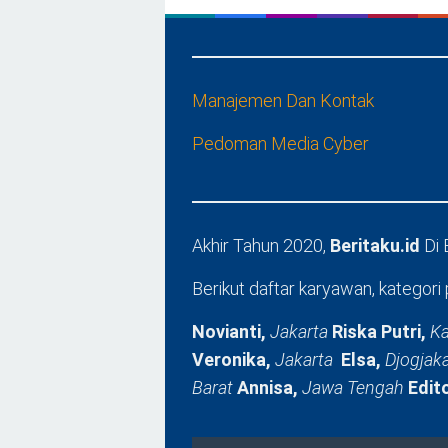
Manajemen Dan Kontak
Pedoman Media Cyber
Akhir Tahun 2020,
Beritaku.id
Di
Berikut daftar karyawan, kategori 
Novianti,
Jakarta
Riska Putri,
Ka
Veronika,
Jakarta
Elsa,
Djogjak
Barat
Annisa,
Jawa Tengah
Edit