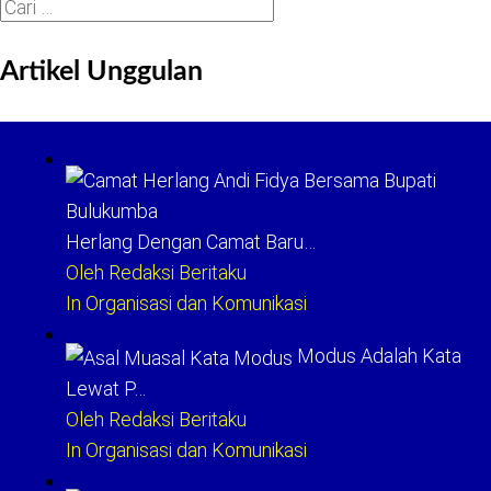
Cari
untuk:
Artikel Unggulan
Herlang Dengan Camat Baru…
Oleh Redaksi Beritaku
In Organisasi dan Komunikasi
Modus Adalah Kata
Lewat P…
Oleh Redaksi Beritaku
In Organisasi dan Komunikasi