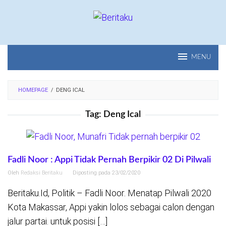
Loncat
ke
konten
MENU
HOMEPAGE
/
DENG ICAL
Tag:
Deng Ical
Fadli Noor : Appi Tidak Pernah Berpikir 02 Di Pilwali
Oleh
Redaksi Beritaku
Diposting pada
23/02/2020
Beritaku.Id, Politik – Fadli Noor. Menatap Pilwali 2020
Kota Makassar, Appi yakin lolos sebagai calon dengan
jalur partai. untuk posisi […]