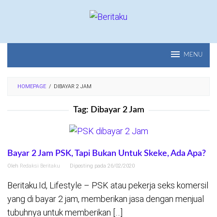
Loncat
ke
konten
MENU
HOMEPAGE
/
DIBAYAR 2 JAM
Tag:
Dibayar 2 Jam
Bayar 2 Jam PSK, Tapi Bukan Untuk Skeke, Ada Apa?
Oleh
Redaksi Beritaku
Diposting pada
26/02/2020
Beritaku.Id, Lifestyle – PSK atau pekerja seks komersil
yang di bayar 2 jam, memberikan jasa dengan menjual
tubuhnya untuk memberikan […]