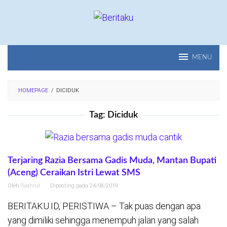
Loncat
ke
konten
MENU
HOMEPAGE
/
DICIDUK
Tag:
Diciduk
Terjaring Razia Bersama Gadis Muda, Mantan Bupati
(Aceng) Ceraikan Istri Lewat SMS
Oleh
Syahrul
Diposting pada
24/08/2019
BERITAKU.ID, PERISTIWA – Tak puas dengan apa
yang dimiliki sehingga menempuh jalan yang salah