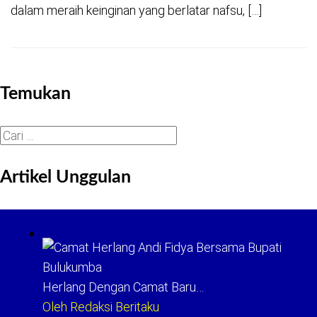
dalam meraih keinginan yang berlatar nafsu, […]
Temukan
Cari
untuk:
Artikel Unggulan
Herlang Dengan Camat Baru…
Oleh Redaksi Beritaku