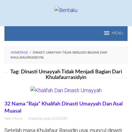
Loncat
ke
konten
MENU
HOMEPAGE
/
DINASTI UMAYYAH TIDAK MENJADI BAGIAN DARI
KHULAFAURRASIDYIN
Tag:
Dinasti Umayyah Tidak Menjadi Bagian Dari
Khulafaurrasidyin
32 Nama “Raja” Khalifah Dinasti Umayyah Dan Asal
Muasal
Oleh
Ulfiana
Diposting pada
22/02/2021
Setelah masa Khulafaur Rasyidin usai, muncul dinasti