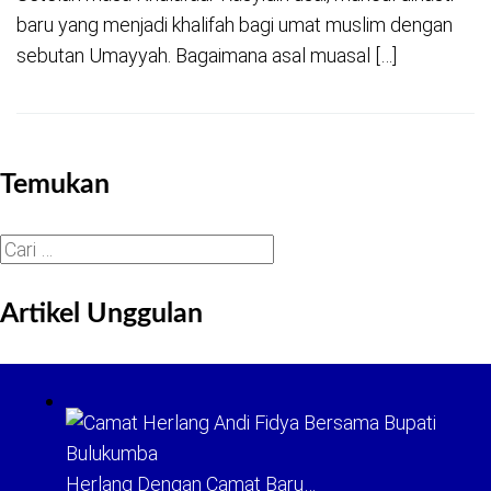
baru yang menjadi khalifah bagi umat muslim dengan
sebutan Umayyah. Bagaimana asal muasal […]
Temukan
Cari
untuk:
Artikel Unggulan
Herlang Dengan Camat Baru…