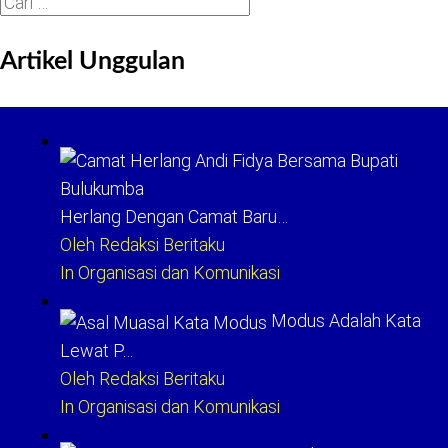
Cari
untuk:
Artikel Unggulan
Herlang Dengan Camat Baru…
Oleh Redaksi Beritaku
In Organisasi dan Komunikasi
Modus Adalah Kata
Lewat P…
Oleh Redaksi Beritaku
In Organisasi dan Komunikasi