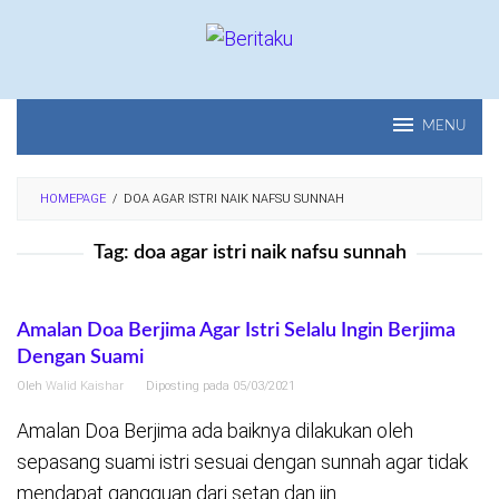
Loncat
ke
konten
MENU
HOMEPAGE
/
DOA AGAR ISTRI NAIK NAFSU SUNNAH
Tag:
doa agar istri naik nafsu sunnah
Amalan Doa Berjima Agar Istri Selalu Ingin Berjima
Dengan Suami
Oleh
Walid Kaishar
Diposting pada
05/03/2021
Amalan Doa Berjima ada baiknya dilakukan oleh
sepasang suami istri sesuai dengan sunnah agar tidak
mendapat gangguan dari setan dan jin.