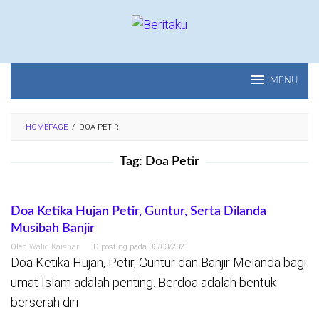
Loncat
ke
konten
MENU
HOMEPAGE
/
DOA PETIR
Tag:
Doa Petir
Doa Ketika Hujan Petir, Guntur, Serta Dilanda
Musibah Banjir
Oleh
Walid Kaishar
Diposting pada
03/03/2021
Doa Ketika Hujan, Petir, Guntur dan Banjir Melanda bagi
umat Islam adalah penting. Berdoa adalah bentuk
berserah diri