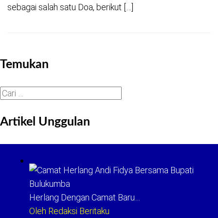
sebagai salah satu Doa, berikut […]
Temukan
Cari
untuk:
Artikel Unggulan
Herlang Dengan Camat Baru…
Oleh Redaksi Beritaku