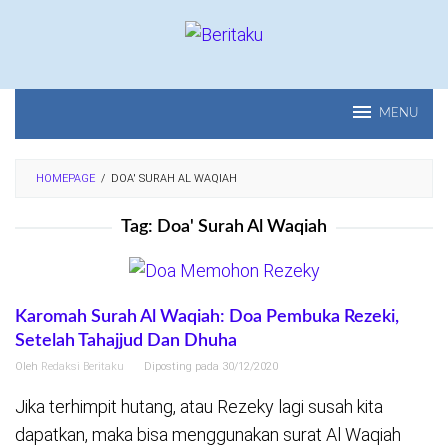
Loncat
ke
konten
MENU
HOMEPAGE
/
DOA' SURAH AL WAQIAH
Tag:
Doa' Surah Al Waqiah
Karomah Surah Al Waqiah: Doa Pembuka Rezeki,
Setelah Tahajjud Dan Dhuha
Oleh
Redaksi Beritaku
Diposting pada
30/12/2020
Jika terhimpit hutang, atau Rezeky lagi susah kita
dapatkan, maka bisa menggunakan surat Al Waqiah