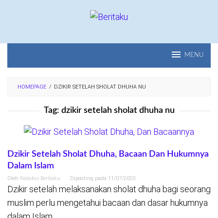
Loncat
ke
konten
MENU
HOMEPAGE
/
DZIKIR SETELAH SHOLAT DHUHA NU
Tag:
dzikir setelah sholat dhuha nu
Dzikir Setelah Sholat Dhuha, Bacaan Dan Hukumnya
Dalam Islam
Oleh
Redaksi Beritaku
Diposting pada
11/07/2020
Dzikir setelah melaksanakan sholat dhuha bagi seorang
muslim perlu mengetahui bacaan dan dasar hukumnya
dalam Islam