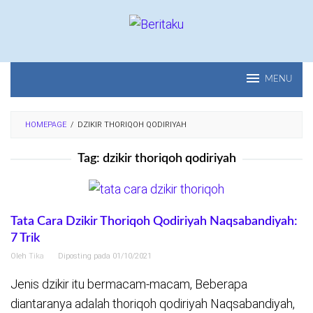
Loncat
ke
konten
MENU
HOMEPAGE
/
DZIKIR THORIQOH QODIRIYAH
Tag:
dzikir thoriqoh qodiriyah
Tata Cara Dzikir Thoriqoh Qodiriyah Naqsabandiyah:
7 Trik
Oleh
Tika
Diposting pada
01/10/2021
Jenis dzikir itu bermacam-macam, Beberapa
diantaranya adalah thoriqoh qodiriyah Naqsabandiyah,