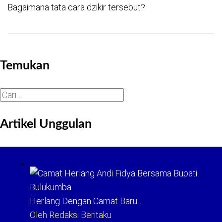
Bagaimana tata cara dzikir tersebut?
Temukan
Cari
untuk:
Artikel Unggulan
Herlang Dengan Camat Baru…
Oleh Redaksi Beritaku