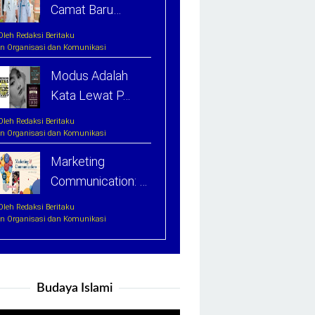
Camat Baru…
Oleh Redaksi Beritaku
In Organisasi dan Komunikasi
Modus Adalah
Kata Lewat P…
Oleh Redaksi Beritaku
In Organisasi dan Komunikasi
Marketing
Communication: …
Oleh Redaksi Beritaku
In Organisasi dan Komunikasi
Budaya Islami