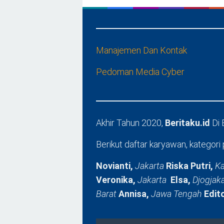
Manajemen Dan Kontak
Pedoman Media Cyber
Akhir Tahun 2020,
Beritaku.id
Di
Berikut daftar karyawan, kategori 
Novianti,
Jakarta
Riska Putri,
Ka
Veronika,
Jakarta
Elsa,
Djogjak
Barat
Annisa,
Jawa Tengah
Edit