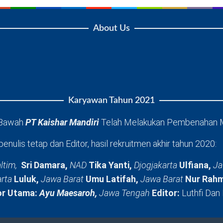
About Us
Karyawan Tahun 2021
 Bawah
PT Kaishar Mandiri
Telah Melakukan Pembenahan 
penulis tetap dan Editor, hasil rekruitmen akhir tahun 2020:
ltim,
Sri Damara,
NAD
Tika Yanti,
Djogjakarta
Ulfiana,
Ja
arta
Luluk,
Jawa Barat
Umu Latifah,
Jawa Barat
Nur Rahm
or Utama:
Ayu Maesaroh,
Jawa Tengah
Editor:
Luthfi Dan