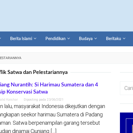
Berita Islami
Pendidikan
Budaya
Beritaku
LESTARIANNYA
lik Satwa dan Pelestariannya
Cari
iang Nurantih: Si Harimau Sumatera dan 4
sip Konservasi Satwa
untuk:
alid Kaishar
Diposting pada
23/06/2021
n lalu, masyarakat Indonesia dikejutkan dengan
ngkapan seekor harimau Sumatera di Padang
aman. Satwa berpenampilan garang tersebut
dian dinamai Ciuniang […]