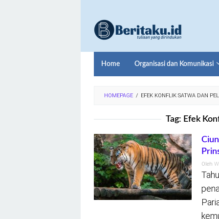
Loncat
ke
konten
Home
Organisasi dan Komunikasi
HOMEPAGE
/
EFEK KONFLIK SATWA DAN PE
Tag:
Efek Konf
Ciun
Prin
Oleh
W
Tahu
pena
Pari
kemu