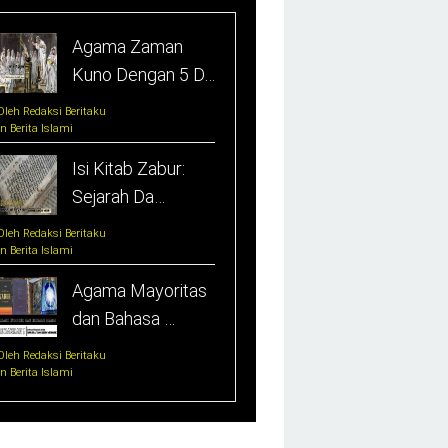
Agama Zaman
Kuno Dengan 5 D…
Oleh Redaksi Beritaku
In Berita Islami
Isi Kitab Zabur:
Sejarah Da…
Oleh Redaksi Beritaku
In Berita Islami
Agama Mayoritas
dan Bahasa …
Oleh Redaksi Beritaku
In Berita Islami