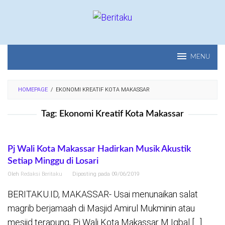
Loncat
ke
konten
MENU
HOMEPAGE
/
EKONOMI KREATIF KOTA MAKASSAR
Tag:
Ekonomi Kreatif Kota Makassar
Pj Wali Kota Makassar Hadirkan Musik Akustik
Setiap Minggu di Losari
Oleh
Redaksi Beritaku
Diposting pada
09/06/2019
BERITAKU.ID, MAKASSAR- Usai menunaikan salat
magrib berjamaah di Masjid Amirul Mukminin atau
mesjid terapung, Pj Wali Kota Makassar M Iqbal […]