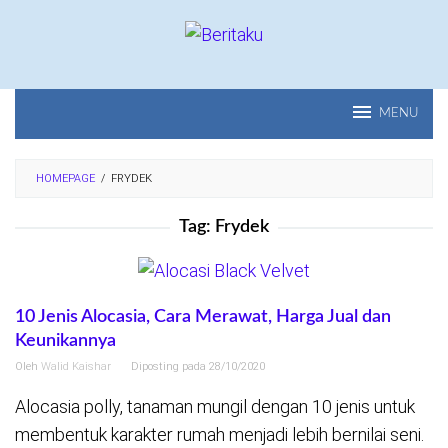
Loncat
ke
konten
MENU
HOMEPAGE
/
FRYDEK
Tag:
Frydek
10 Jenis Alocasia, Cara Merawat, Harga Jual dan
Keunikannya
Oleh
Walid Kaishar
Diposting pada
28/10/2020
Alocasia polly, tanaman mungil dengan 10 jenis untuk
membentuk karakter rumah menjadi lebih bernilai seni.