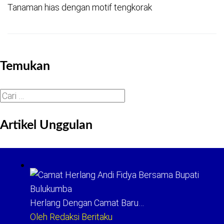
Tanaman hias dengan motif tengkorak
Temukan
Cari
untuk:
Artikel Unggulan
Herlang Dengan Camat Baru…
Oleh Redaksi Beritaku