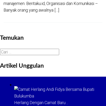
manajemen. Beritaku.id, Organisasi dan Komunikasi –
Banyak orang yang awalnya […]
Temukan
Cari
untuk:
Artikel Unggulan
Herlang Dengan Camat Baru…