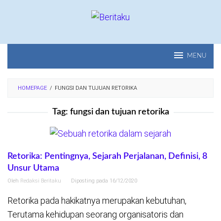
Loncat
ke
konten
MENU
HOMEPAGE
/
FUNGSI DAN TUJUAN RETORIKA
Tag:
fungsi dan tujuan retorika
Retorika: Pentingnya, Sejarah Perjalanan, Definisi, 8
Unsur Utama
Oleh
Redaksi Beritaku
Diposting pada
16/12/2020
Retorika pada hakikatnya merupakan kebutuhan,
Terutama kehidupan seorang organisatoris dan