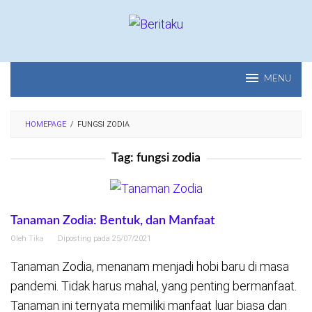
Loncat
ke
konten
MENU
HOMEPAGE
/
FUNGSI ZODIA
Tag:
fungsi zodia
Tanaman Zodia: Bentuk, dan Manfaat
Oleh
Tika
Diposting pada
25/07/2021
Tanaman Zodia, menanam menjadi hobi baru di masa
pandemi. Tidak harus mahal, yang penting bermanfaat.
Tanaman ini ternyata memiliki manfaat luar biasa dan