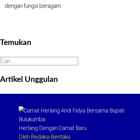
dengan fungsi beragam.
Temukan
Cari
untuk:
Artikel Unggulan
Herlang Dengan Camat Baru…
Oleh Redaksi Beritaku