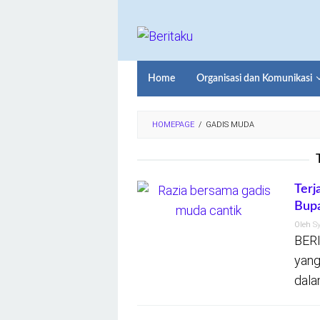
Loncat
ke
konten
Home
Organisasi dan Komunikasi
HOMEPAGE
/
GADIS MUDA
Terj
Bupa
Oleh
S
BERI
yang
dala