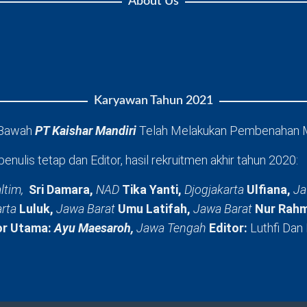
About Us
Karyawan Tahun 2021
 Bawah
PT Kaishar Mandiri
Telah Melakukan Pembenahan 
penulis tetap dan Editor, hasil rekruitmen akhir tahun 2020:
ltim,
Sri Damara,
NAD
Tika Yanti,
Djogjakarta
Ulfiana,
Ja
arta
Luluk,
Jawa Barat
Umu Latifah,
Jawa Barat
Nur Rahm
or Utama:
Ayu Maesaroh,
Jawa Tengah
Editor:
Luthfi Dan