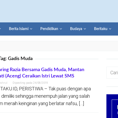
Berita Islami
Pendidikan
Budaya
Beritaku
Tag:
Gadis Muda
Cari
aring Razia Bersama Gadis Muda, Mantan
ti (Aceng) Ceraikan Istri Lewat SMS
untuk:
yahrul
Diposting pada
24/08/2019
TAKU.ID, PERISTIWA – Tak puas dengan apa
 dimiliki sehingga menempuh jalan yang salah
m meraih keinginan yang berlatar nafsu, […]