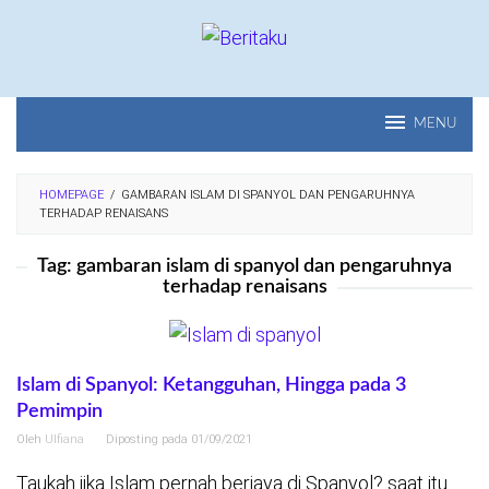
Loncat
ke
konten
MENU
HOMEPAGE
/
GAMBARAN ISLAM DI SPANYOL DAN PENGARUHNYA
TERHADAP RENAISANS
Tag:
gambaran islam di spanyol dan pengaruhnya
terhadap renaisans
Islam di Spanyol: Ketangguhan, Hingga pada 3
Pemimpin
Oleh
Ulfiana
Diposting pada
01/09/2021
Taukah jika Islam pernah berjaya di Spanyol? saat itu