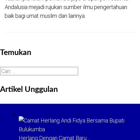
Andalusia mejadi rujukan sumber ilmu pengertahuan
baik bagi umat muslim dan lainnya.
Temukan
Cari
untuk:
Artikel Unggulan
Herlang Dengan Camat Baru…