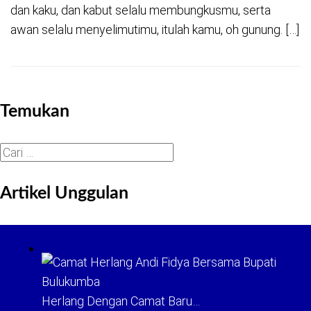
dan kaku, dan kabut selalu membungkusmu, serta
awan selalu menyelimutimu, itulah kamu, oh gunung. […]
Temukan
Cari
untuk:
Artikel Unggulan
Herlang Dengan Camat Baru…