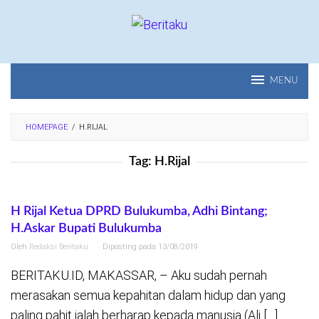
Loncat
ke
konten
MENU
HOMEPAGE
/
H.RIJAL
Tag:
H.Rijal
H Rijal Ketua DPRD Bulukumba, Adhi Bintang;
H.Askar Bupati Bulukumba
Oleh
Redaksi Beritaku
Diposting pada
13/08/2019
BERITAKU.ID, MAKASSAR, – Aku sudah pernah
merasakan semua kepahitan dalam hidup dan yang
paling pahit ialah berharap kepada manusia (Ali […]