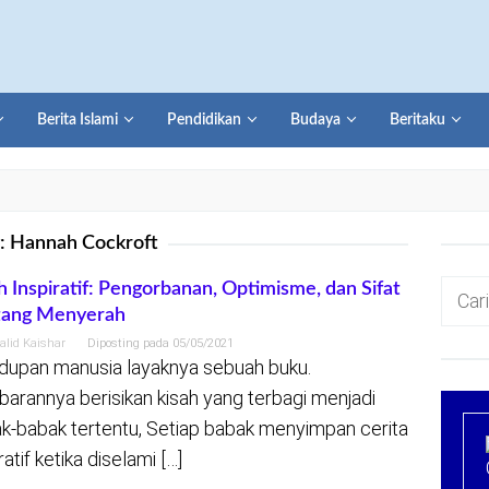
Berita Islami
Pendidikan
Budaya
Beritaku
:
Hannah Cockroft
Cari
h Inspiratif: Pengorbanan, Optimisme, dan Sifat
tang Menyerah
untuk:
alid Kaishar
Diposting pada
05/05/2021
dupan manusia layaknya sebuah buku.
arannya berisikan kisah yang terbagi menjadi
k-babak tertentu, Setiap babak menyimpan cerita
ratif ketika diselami […]