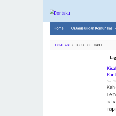
Loncat
ke
konten
Home
Organisasi dan Komunikasi
HOMEPAGE
/
HANNAH COCKROFT
Tag
Kisa
Pan
Oleh
W
Kehi
Lemb
baba
inspi