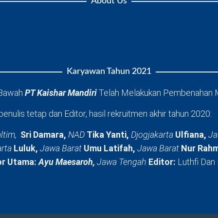
About Us
Karyawan Tahun 2021
 Bawah
PT Kaishar Mandiri
Telah Melakukan Pembenahan 
penulis tetap dan Editor, hasil rekruitmen akhir tahun 2020:
ltim,
Sri Damara,
NAD
Tika Yanti,
Djogjakarta
Ulfiana,
Ja
arta
Luluk,
Jawa Barat
Umu Latifah,
Jawa Barat
Nur Rahm
or Utama:
Ayu Maesaroh,
Jawa Tengah
Editor:
Luthfi Dan