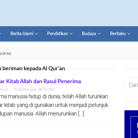
Berita Islami
Pendidikan
Budaya
Beritaku
QUR'AN
 beriman kepada Al Qur’an
Cari
ar Kitab Allah dan Rasul Penerima
untuk:
lfiana
Diposting pada
08/05/2021
ma manusia hidup di dunia, telah Allah turunkan
ar kitab yang di gunakan untuk menjadi petunjuk
dupan manusia. Allah menurunkan […]