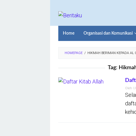
Loncat
ke
konten
Home
Organisasi dan Komunikasi
HOMEPAGE
/
HIKMAH BERIMAN KEPADA AL 
Tag:
Hikmah
Daft
Oleh
U
Sela
daft
kehi