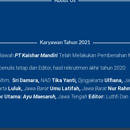
About Us
Karyawan Tahun 2021
 Bawah
PT Kaishar Mandiri
Telah Melakukan Pembenahan 
penulis tetap dan Editor, hasil rekruitmen akhir tahun 2020:
ltim,
Sri Damara,
NAD
Tika Yanti,
Djogjakarta
Ulfiana,
Ja
arta
Luluk,
Jawa Barat
Umu Latifah,
Jawa Barat
Nur Rahm
or Utama:
Ayu Maesaroh,
Jawa Tengah
Editor:
Luthfi Dan