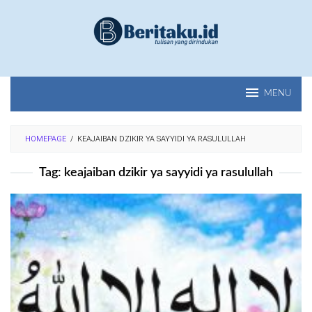
Loncat
ke
konten
MENU
HOMEPAGE
/
KEAJAIBAN DZIKIR YA SAYYIDI YA RASULULLAH
Tag:
keajaiban dzikir ya sayyidi ya rasulullah