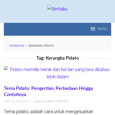
Loncat
ke
konten
MENU
HOMEPAGE
/
KERANGKA PIDATO
Tag:
Kerangka Pidato
Tema Pidato: Pengertian, Perbedaan Hingga
Contohnya
Oleh
Ayu Maesaroh
Diposting pada
19/08/2021
Tema pidato, adalah cara untuk mengeluarkan