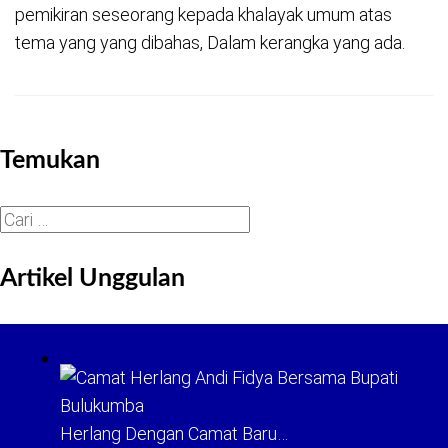
pemikiran seseorang kepada khalayak umum atas
tema yang yang dibahas, Dalam kerangka yang ada.
Temukan
Cari
untuk:
Artikel Unggulan
Herlang Dengan Camat Baru…