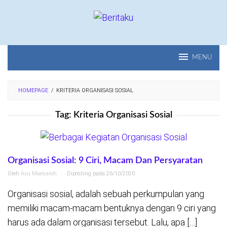
Loncat
ke
konten
MENU
HOMEPAGE
/
KRITERIA ORGANISASI SOSIAL
Tag:
Kriteria Organisasi Sosial
Organisasi Sosial: 9 Ciri, Macam Dan Persyaratan
Oleh
Ayu Maesaroh
Diposting pada
26/10/2020
Organisasi sosial, adalah sebuah perkumpulan yang
memiliki macam-macam bentuknya dengan 9 ciri yang
harus ada dalam organisasi tersebut. Lalu, apa […]