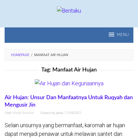
Loncat
ke
konten
MENU
HOMEPAGE
/
MANFAAT AIR HUJAN
Tag:
Manfaat Air Hujan
Air Hujan: Unsur Dan Manfaatnya Untuk Ruqyah dan
Mengusir Jin
Oleh
Walid Kaishar
Diposting pada
17/04/2021
Selain unsurnya yang bermanfaat, karomah air hujan
dapat menjadi penawar untuk melawan santet dan