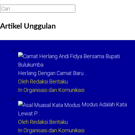
Cari
untuk:
Artikel Unggulan
Herlang Dengan Camat Baru…
Oleh Redaksi Beritaku
In Organisasi dan Komunikasi
Modus Adalah Kata
Lewat P…
Oleh Redaksi Beritaku
In Organisasi dan Komunikasi