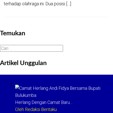
terhadap olahraga ini. Dua posisi […]
Temukan
Cari
untuk:
Artikel Unggulan
Herlang Dengan Camat Baru…
Oleh Redaksi Beritaku