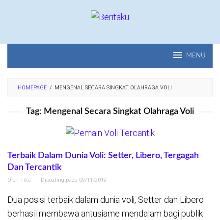
Loncat
ke
konten
MENU
HOMEPAGE
/
MENGENAL SECARA SINGKAT OLAHRAGA VOLI
Tag:
Mengenal Secara Singkat Olahraga Voli
Terbaik Dalam Dunia Voli: Setter, Libero, Tergagah
Dan Tercantik
Oleh
Tika
Diposting pada
09/11/2019
Dua posisi terbaik dalam dunia voli, Setter dan Libero
berhasil membawa antusiame mendalam bagi publik