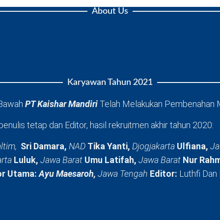
About Us
Karyawan Tahun 2021
 Bawah
PT Kaishar Mandiri
Telah Melakukan Pembenahan 
penulis tetap dan Editor, hasil rekruitmen akhir tahun 2020:
ltim,
Sri Damara,
NAD
Tika Yanti,
Djogjakarta
Ulfiana,
Ja
arta
Luluk,
Jawa Barat
Umu Latifah,
Jawa Barat
Nur Rahm
or Utama:
Ayu Maesaroh,
Jawa Tengah
Editor:
Luthfi Dan