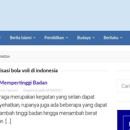
Berita Islami
Pendidikan
Budaya
Beritaku
ONESIA
sasi bola voli di indonesia
Cari
 Mempertinggi Badan
untuk:
uluk Fadiyah
Diposting pada
29/04/2021
raga merupakan kegiatan yang selain dapat
ehatkan, rupanya juga ada beberapa yang dapat
mbah tinggi badan hingga menambah berat
n. […]