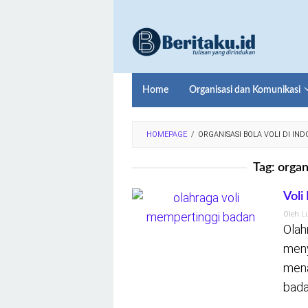
Loncat
ke
konten
Home
Organisasi dan Komunikasi
HOMEPAGE
/
ORGANISASI BOLA VOLI DI IND
Tag:
organi
Voli
Oleh
L
Olah
meny
mena
bada