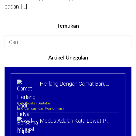
badan. […]
Temukan
Cari
untuk:
Artikel Unggulan
Herlang Dengan Camat Baru…
Oleh Redaksi Beritaku
In Organisasi dan Komunikasi
Modus Adalah Kata Lewat P…