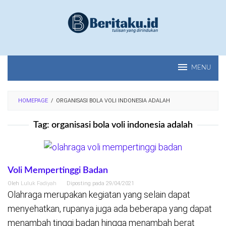
Loncat
ke
konten
MENU
HOMEPAGE
/
ORGANISASI BOLA VOLI INDONESIA ADALAH
Tag:
organisasi bola voli indonesia adalah
Voli Mempertinggi Badan
Oleh
Luluk Fadiyah
Diposting pada
29/04/2021
Olahraga merupakan kegiatan yang selain dapat
menyehatkan, rupanya juga ada beberapa yang dapat
menambah tinggi badan hingga menambah berat