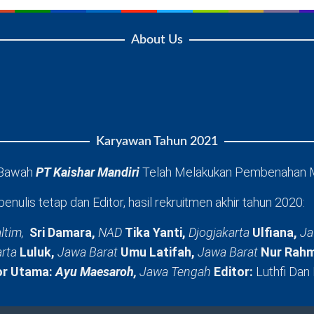
About Us
Karyawan Tahun 2021
 Bawah
PT Kaishar Mandiri
Telah Melakukan Pembenahan 
penulis tetap dan Editor, hasil rekruitmen akhir tahun 2020:
ltim,
Sri Damara,
NAD
Tika Yanti,
Djogjakarta
Ulfiana,
Ja
arta
Luluk,
Jawa Barat
Umu Latifah,
Jawa Barat
Nur Rahm
or Utama:
Ayu Maesaroh,
Jawa Tengah
Editor:
Luthfi Dan