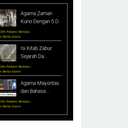
Agama Zaman
Kuno Dengan 5 D…
Oleh Redaksi Beritaku
In Berita Islami
Isi Kitab Zabur:
Sejarah Da…
Oleh Redaksi Beritaku
In Berita Islami
Agama Mayoritas
dan Bahasa …
Oleh Redaksi Beritaku
In Berita Islami