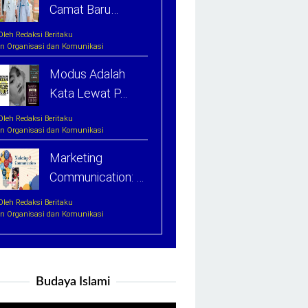
Camat Baru…
Oleh Redaksi Beritaku
In Organisasi dan Komunikasi
Modus Adalah
Kata Lewat P…
Oleh Redaksi Beritaku
In Organisasi dan Komunikasi
Marketing
Communication: …
Oleh Redaksi Beritaku
In Organisasi dan Komunikasi
Budaya Islami