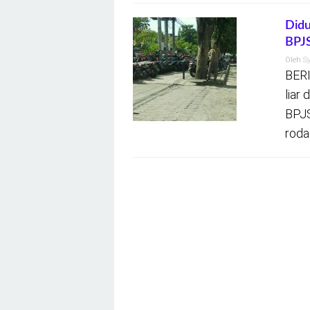
Didu
BPJS
Oleh
S
BERI
liar 
BPJS
roda