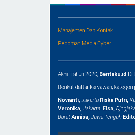
Manajemen Dan Kontak
Pedoman Media Cyber
Akhir Tahun 2020,
Beritaku.id
Di
Berikut daftar karyawan, kategori 
Novianti,
Jakarta
Riska Putri,
Ka
Veronika,
Jakarta
Elsa,
Djogjak
Barat
Annisa,
Jawa Tengah
Edit