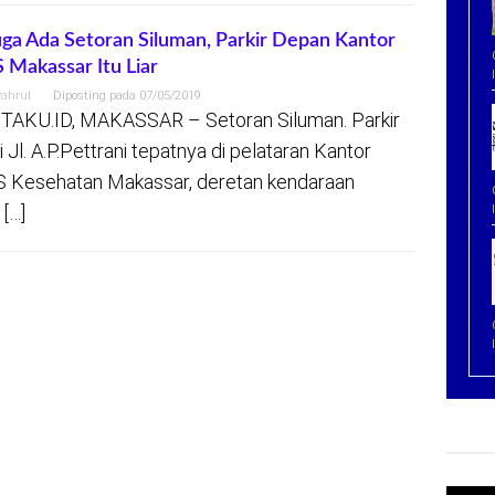
ga Ada Setoran Siluman, Parkir Depan Kantor
 Makassar Itu Liar
yahrul
Diposting pada
07/05/2019
TAKU.ID, MAKASSAR – Setoran Siluman. Parkir
di Jl. A.P.Pettrani tepatnya di pelataran Kantor
 Kesehatan Makassar, deretan kendaraan
 […]