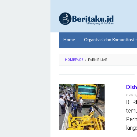
Loncat
ke
konten
Home
Organisasi dan Komunikasi
HOMEPAGE
/
PARKIR LIAR
Dish
Oleh
S
BERI
temu
Perh
lang