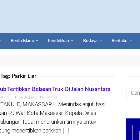
Berita Islami
Pendidikan
Budaya
Beritaku
Tag:
Parkir Liar
Cari
ub Tertibkan Belasan Truk Di Jalan Nusantara
untuk:
yahrul
Diposting pada
11/06/2019
TAKU.ID, MAKASSAR – Menindaklanjuti hasil
an PJ Wali Kota Makassar. Kepala Dinas
ubungan, Iqbal menurunkan timnya untuk
sung menertibkan parkiran […]