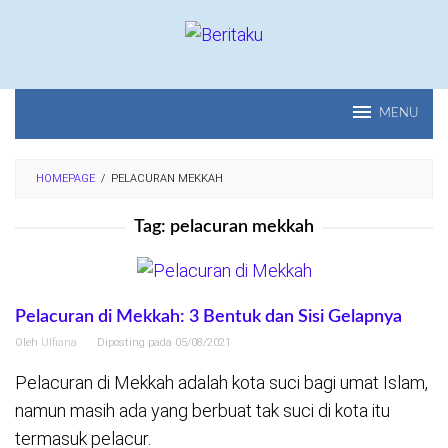
Loncat
ke
konten
MENU
HOMEPAGE
/
PELACURAN MEKKAH
Tag:
pelacuran mekkah
Pelacuran di Mekkah: 3 Bentuk dan Sisi Gelapnya
Oleh
Ulfiana
Diposting pada
05/08/2021
Pelacuran di Mekkah adalah kota suci bagi umat Islam,
namun masih ada yang berbuat tak suci di kota itu
termasuk pelacur.