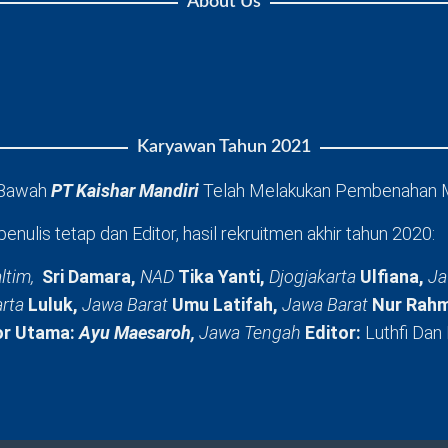
About Us
Karyawan Tahun 2021
 Bawah
PT Kaishar Mandiri
Telah Melakukan Pembenahan 
penulis tetap dan Editor, hasil rekruitmen akhir tahun 2020:
ltim,
Sri Damara,
NAD
Tika Yanti,
Djogjakarta
Ulfiana,
Ja
arta
Luluk,
Jawa Barat
Umu Latifah,
Jawa Barat
Nur Rahm
or Utama:
Ayu Maesaroh,
Jawa Tengah
Editor:
Luthfi Dan