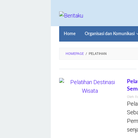
Loncat
ke
konten
Home
Organisasi dan Komunikasi
HOMEPAGE
/
PELATIHAN
Pela
Semo
Oleh
R
Pela
Seb
Pemu
senja