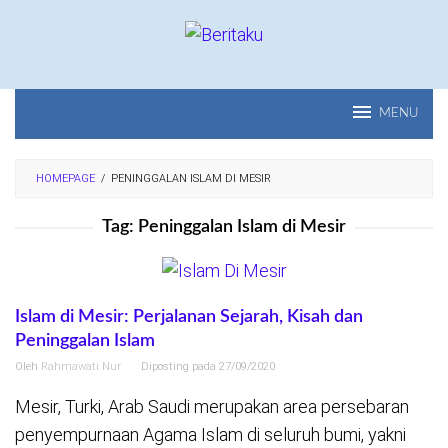
Loncat
ke
konten
MENU
HOMEPAGE
/
PENINGGALAN ISLAM DI MESIR
Tag:
Peninggalan Islam di Mesir
Islam di Mesir: Perjalanan Sejarah, Kisah dan
Peninggalan Islam
Oleh
Rahmawati Nur
Diposting pada
27/09/2020
Mesir, Turki, Arab Saudi merupakan area persebaran
penyempurnaan Agama Islam di seluruh bumi, yakni