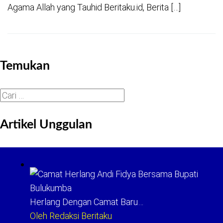
Agama Allah yang Tauhid Beritaku.id, Berita […]
Temukan
Cari
untuk:
Artikel Unggulan
Herlang Dengan Camat Baru…
Oleh Redaksi Beritaku