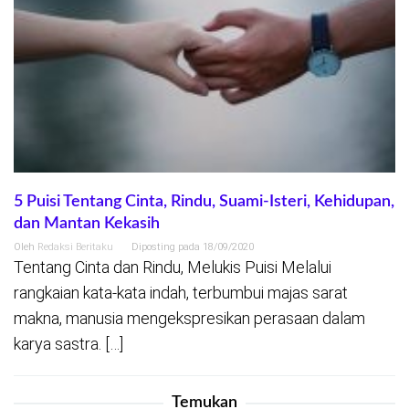
5 Puisi Tentang Cinta, Rindu, Suami-Isteri, Kehidupan,
dan Mantan Kekasih
Oleh
Redaksi Beritaku
Diposting pada
18/09/2020
Tentang Cinta dan Rindu, Melukis Puisi Melalui
rangkaian kata-kata indah, terbumbui majas sarat
makna, manusia mengekspresikan perasaan dalam
karya sastra. […]
Temukan