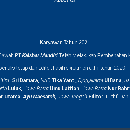
About Us
Karyawan Tahun 2021
 Bawah
PT Kaishar Mandiri
Telah Melakukan Pembenahan 
penulis tetap dan Editor, hasil rekruitmen akhir tahun 2020:
ltim,
Sri Damara,
NAD
Tika Yanti,
Djogjakarta
Ulfiana,
Ja
arta
Luluk,
Jawa Barat
Umu Latifah,
Jawa Barat
Nur Rahm
or Utama:
Ayu Maesaroh,
Jawa Tengah
Editor:
Luthfi Dan