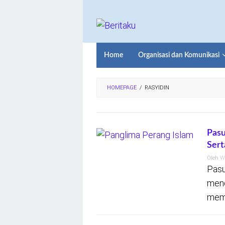
Loncat
ke
konten
Home
Organisasi dan Komunikasi
HOMEPAGE
/
RASYIDIN
Pasu
Sert
Oleh
W
Pasu
meno
memp