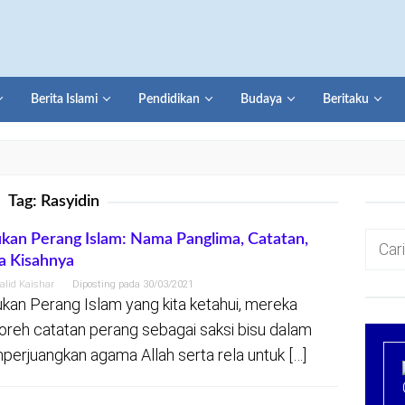
Berita Islami
Pendidikan
Budaya
Beritaku
Tag:
Rasyidin
Cari
kan Perang Islam: Nama Panglima, Catatan,
a Kisahnya
untuk:
alid Kaishar
Diposting pada
30/03/2021
kan Perang Islam yang kita ketahui, mereka
reh catatan perang sebagai saksi bisu dalam
erjuangkan agama Allah serta rela untuk […]