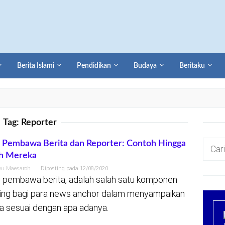
Berita Islami
Pendidikan
Budaya
Beritaku
Tag:
Reporter
Cari
 Pembawa Berita dan Reporter: Contoh Hingga
ah Mereka
untuk:
yu Maesaroh
Diposting pada
12/08/2020
 pembawa berita, adalah salah satu komponen
ing bagi para news anchor dalam menyampaikan
ta sesuai dengan apa adanya.