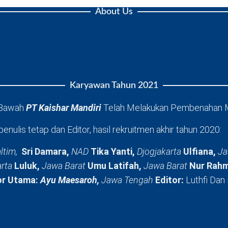
About Us
Karyawan Tahun 2021
 Bawah
PT Kaishar Mandiri
Telah Melakukan Pembenahan 
penulis tetap dan Editor, hasil rekruitmen akhir tahun 2020:
ltim,
Sri Damara,
NAD
Tika Yanti,
Djogjakarta
Ulfiana,
Ja
arta
Luluk,
Jawa Barat
Umu Latifah,
Jawa Barat
Nur Rahm
or Utama:
Ayu Maesaroh,
Jawa Tengah
Editor:
Luthfi Dan