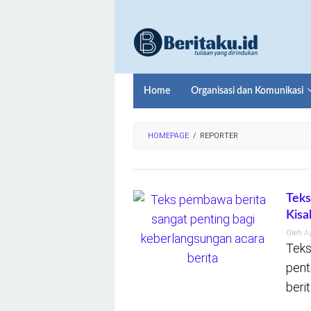
Loncat
ke
konten
Home
Organisasi dan Komunikasi
HOMEPAGE
/
REPORTER
Teks
Kis
Oleh
A
Teks
pent
beri