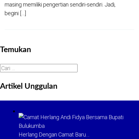
masing memiliki pengertian sendiri-sendiri. Jadi,
begini […]
Temukan
Cari
untuk:
Artikel Unggulan
Herlang Dengan Camat Baru…