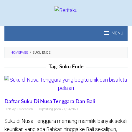
Loncat
ke
konten
MENU
HOMEPAGE
/
SUKU ENDE
Tag:
Suku Ende
Daftar Suku Di Nusa Tenggara Dan Bali
Oleh
Ayu Maesaroh
Diposting pada
21/04/2021
Suku di Nusa Tenggara memang memiliki banyak sekali
keunikan yang ada Bahkan hingga ke Bali sekalipun,