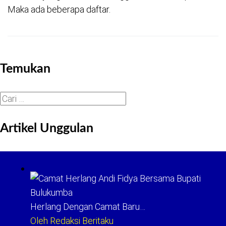
Maka ada beberapa daftar.
Temukan
Cari
untuk:
Artikel Unggulan
Herlang Dengan Camat Baru…
Oleh Redaksi Beritaku