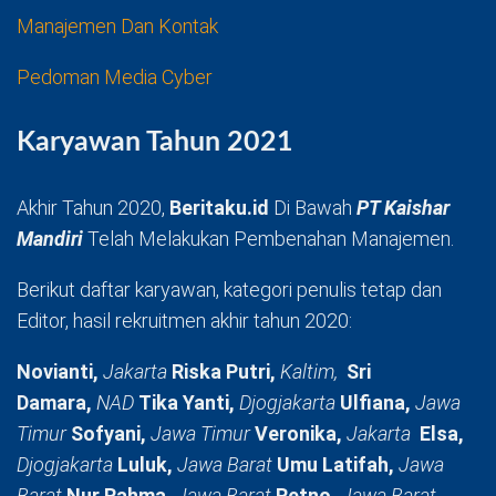
Manajemen Dan Kontak
Pedoman Media Cyber
Karyawan Tahun 2021
Akhir Tahun 2020,
Beritaku.id
Di Bawah
PT Kaishar
Mandiri
Telah Melakukan Pembenahan Manajemen.
Berikut daftar karyawan, kategori penulis tetap dan
Editor, hasil rekruitmen akhir tahun 2020:
Novianti,
Jakarta
Riska Putri,
Kaltim,
Sri
Damara,
NAD
Tika Yanti,
Djogjakarta
Ulfiana,
Jawa
Timur
Sofyani,
Jawa Timur
Veronika,
Jakarta
Elsa,
Djogjakarta
Luluk,
Jawa Barat
Umu Latifah,
Jawa
Barat
Nur Rahma,
Jawa Barat
Retno,
Jawa Barat