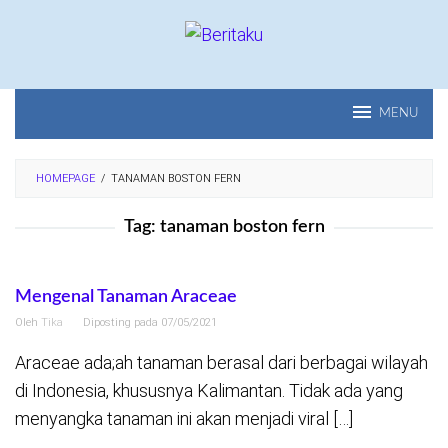
Loncat
ke
konten
MENU
HOMEPAGE
/
TANAMAN BOSTON FERN
Tag:
tanaman boston fern
Mengenal Tanaman Araceae
Oleh
Tika
Diposting pada
07/05/2021
Araceae ada;ah tanaman berasal dari berbagai wilayah
di Indonesia, khususnya Kalimantan. Tidak ada yang
menyangka tanaman ini akan menjadi viral […]