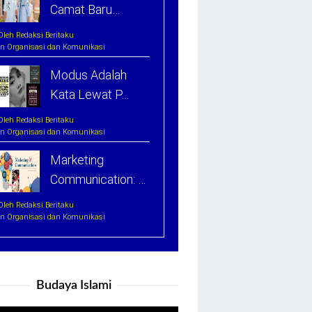
Camat Baru…
Oleh Redaksi Beritaku
In Organisasi dan Komunikasi
Modus Adalah
Kata Lewat P…
Oleh Redaksi Beritaku
In Organisasi dan Komunikasi
Marketing
Communication: …
Oleh Redaksi Beritaku
In Organisasi dan Komunikasi
Budaya Islami