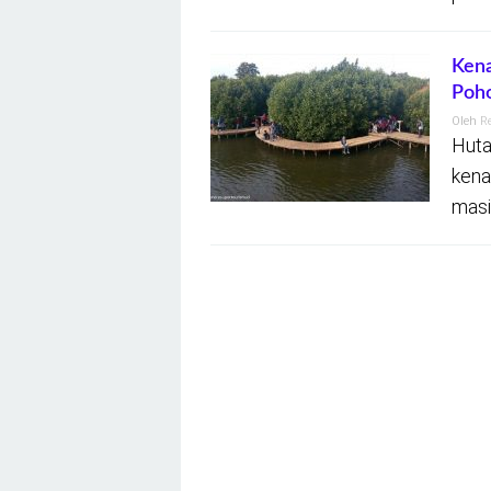
Kena
Poh
Oleh
R
Huta
kena
masi