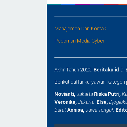
Manajemen Dan Kontak
Pedoman Media Cyber
Akhir Tahun 2020,
Beritaku.id
Di
Berikut daftar karyawan, kategori 
Novianti,
Jakarta
Riska Putri,
Ka
Veronika,
Jakarta
Elsa,
Djogjak
Barat
Annisa,
Jawa Tengah
Edit