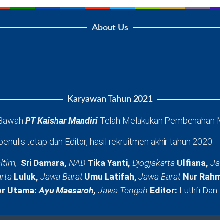
About Us
Karyawan Tahun 2021
 Bawah
PT Kaishar Mandiri
Telah Melakukan Pembenahan 
penulis tetap dan Editor, hasil rekruitmen akhir tahun 2020:
ltim,
Sri Damara,
NAD
Tika Yanti,
Djogjakarta
Ulfiana,
Ja
arta
Luluk,
Jawa Barat
Umu Latifah,
Jawa Barat
Nur Rahm
or Utama:
Ayu Maesaroh,
Jawa Tengah
Editor:
Luthfi Dan