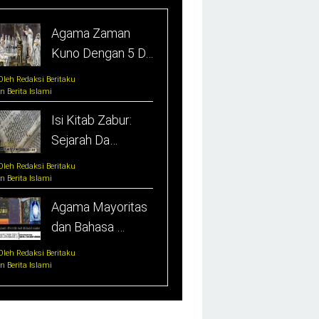
Agama Zaman
Kuno Dengan 5 D…
Oleh Redaksi Beritaku
In Berita Islami
Isi Kitab Zabur:
Sejarah Da…
Oleh Redaksi Beritaku
In Berita Islami
Agama Mayoritas
dan Bahasa …
Oleh Redaksi Beritaku
In Berita Islami