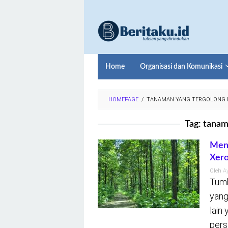
Loncat
ke
konten
Home
Organisasi dan Komunikasi
HOMEPAGE
/
TANAMAN YANG TERGOLONG 
Tag:
tanama
Meng
Xero
Oleh
A
Tumb
yang
lain
pers