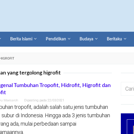
Berita Islami
Pendidikan
Budaya
Beritaku
HIGROFIT
n yang tergolong higrofit
Cari
enal Tumbuhan Tropofit, Hidrofit, Higrofit dan
fit
untuk:
yu Maesaroh
Diposting pada
22/03/2021
uhan tropofit, adalah salah satu jenis tumbuhan
 subur di Indonesia. Hingga ada 3 jenis tumbuhan
 yang ada, mulai perbedaan sampai
amaannya.