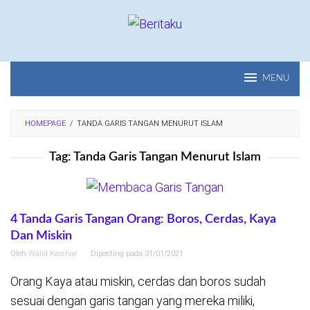
Loncat
ke
konten
MENU
HOMEPAGE
/
TANDA GARIS TANGAN MENURUT ISLAM
Tag:
Tanda Garis Tangan Menurut Islam
4 Tanda Garis Tangan Orang: Boros, Cerdas, Kaya
Dan Miskin
Oleh
Walid Kaishar
Diposting pada
31/01/2021
Orang Kaya atau miskin, cerdas dan boros sudah
sesuai dengan garis tangan yang mereka miliki,