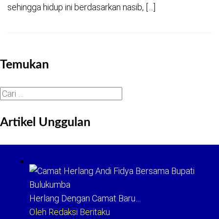
sehingga hidup ini berdasarkan nasib, […]
Temukan
Cari
untuk:
Artikel Unggulan
Herlang Dengan Camat Baru…
Oleh Redaksi Beritaku